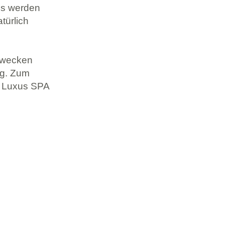
Es werden
türlich
ezwecken
ng. Zum
r Luxus SPA