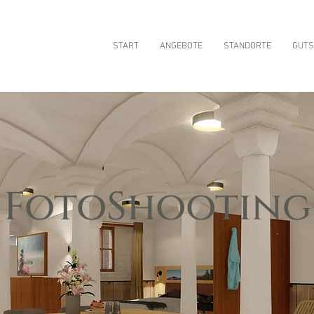
START
ANGEBOTE
STANDORTE
GUTS
FotoShooting