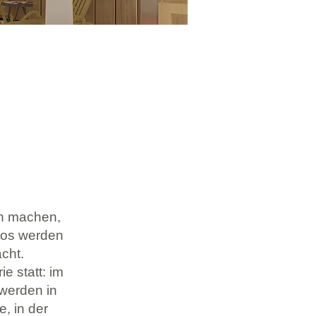
ch machen,
otos werden
cht.
e statt: im
werden in
, in der