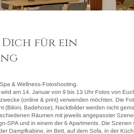
Dich für ein
ing
n Spa & Wellness-Fotoshooting.
af wird am 14. Januar von 9 bis 13 Uhr Fotos von Eu
bezwecke (online & print) verwenden möchten. Die F
 (Bikini, Badehose), Nacktbilder werden nicht gema
erschiedenen Räumen mit jeweils angepasster Szeneri
n-SPA und in einem der 6 Apartments. Die Szenen 
 der Dampfkabine, im Bett, auf dem Sofa, in der Küche