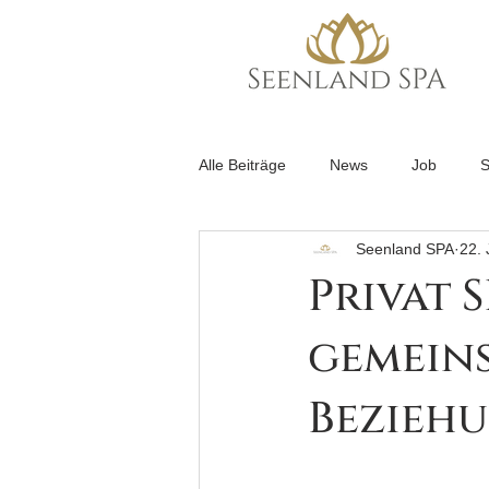
Alle Beiträge
News
Job
S
Seenland SPA
22. 
Privat 
gemein
Bezieh