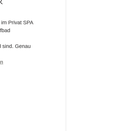
 
 im Privat SPA 
fbad 
d sind. Genau 
en