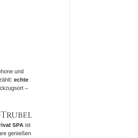
tphone und 
ählt: 
echte 
ckzugsort – 
-Trubel
rivat SPA
 ist 
are genießen 