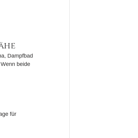
ähe
una, Dampfbad 
 Wenn beide 
ge für 