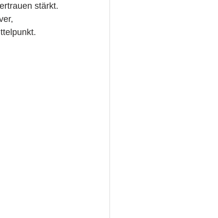
rtrauen stärkt.
er, 
telpunkt.